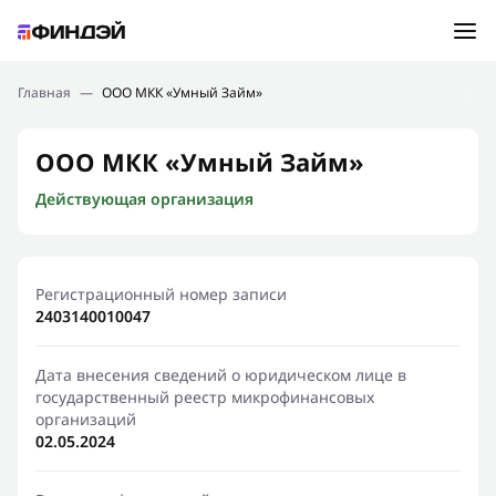
Ошибка:
Контактная форма не найдена.
Подбор займа
Главная
—
ООО МКК «Умный Займ»
Спасибо, что написали нам
Мы свяжемся с Вами в ближайшее время и сообщим
Новости
ООО МКК «Умный Займ»
результат
Действующая организация
Отправить новый запрос
Финансовое просвещение
Регистрационный номер записи
2403140010047
Дата внесения сведений о юридическом лице в
государственный реестр микрофинансовых
организаций
02.05.2024