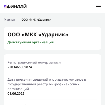
Ошибка:
Контактная форма не найдена.
Подбор займа
Главная
—
ООО «МКК «Ударник»
Спасибо, что написали нам
Мы свяжемся с Вами в ближайшее время и сообщим
Новости
ООО «МКК «Ударник»
результат
Действующая организация
Отправить новый запрос
Финансовое просвещение
Регистрационный номер записи
2203465009874
Дата внесения сведений о юридическом лице в
государственный реестр микрофинансовых
организаций
01.06.2022