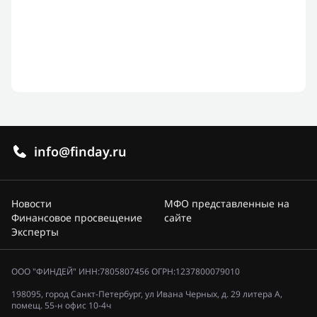
info@finday.ru
Новости
МФО представленные на
Финансовое просвещение
сайте
Эксперты
ООО "ФИНДЕЙ" ИНН:7805807456 ОГРН:1237800079010
198095, город Санкт-Петербург, ул Ивана Черных, д. 29 литера А,
помещ. 55-н офис 10-4ч