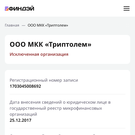
Ошибка:
Контактная форма не найдена.
Подбор займа
Главная
—
ООО МКК «Триптолем»
Спасибо, что написали нам
Мы свяжемся с Вами в ближайшее время и сообщим
Новости
ООО МКК «Триптолем»
результат
Исключенная организация
Отправить новый запрос
Финансовое просвещение
Регистрационный номер записи
1703045008692
Дата внесения сведений о юридическом лице в
государственный реестр микрофинансовых
организаций
25.12.2017