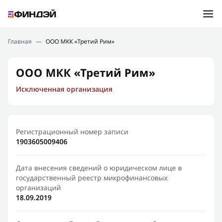
Ошибка:
Контактная форма не найдена.
Подбор займа
Главная
—
ООО МКК «Третий Рим»
Спасибо, что написали нам
Мы свяжемся с Вами в ближайшее время и сообщим
Новости
ООО МКК «Третий Рим»
результат
Исключенная организация
Отправить новый запрос
Финансовое просвещение
Регистрационный номер записи
1903605009406
Дата внесения сведений о юридическом лице в
государственный реестр микрофинансовых
организаций
18.09.2019