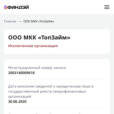
Ошибка:
Контактная форма не найдена.
Подбор займа
Главная
—
ООО МКК «ТопЗайм»
Спасибо, что написали нам
Мы свяжемся с Вами в ближайшее время и сообщим
Новости
ООО МКК «ТопЗайм»
результат
Исключенная организация
Отправить новый запрос
Финансовое просвещение
Регистрационный номер записи
2003140009618
Дата внесения сведений о юридическом лице в
государственный реестр микрофинансовых
организаций
30.06.2020