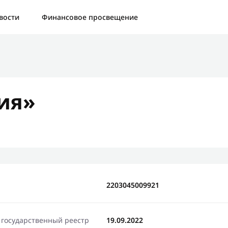
а:
Контактная форма не найдена.
вости
Финансовое просвещение
бо, что написали нам
яжемся с Вами в ближайшее время и сообщим результат
ия»
Отправить новый запрос
2203045009921
 государственный реестр
19.09.2022