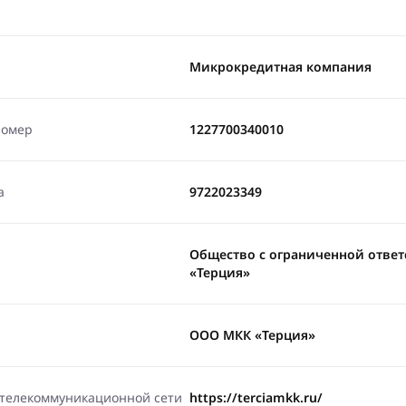
Микрокредитная компания
номер
1227700340010
а
9722023349
Общество с ограниченной отве
«Терция»
ООО МКК «Терция»
-телекоммуникационной сети
https://terciamkk.ru/