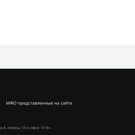
МФО представленные на сайте
ра А, помещ. 55-н офис 10-4ч