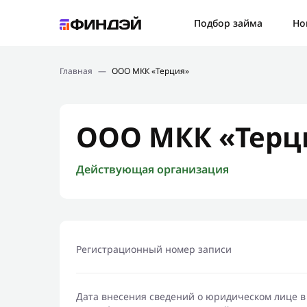
Ошибк
Подбор займа
Но
Подбор займа
Спаси
Главная
—
ООО МКК «Терция»
Новости
Мы св
Финансовое просвещение
ООО МКК «Терц
Действующая организация
Регистрационный номер записи
Дата внесения сведений о юридическом лице в