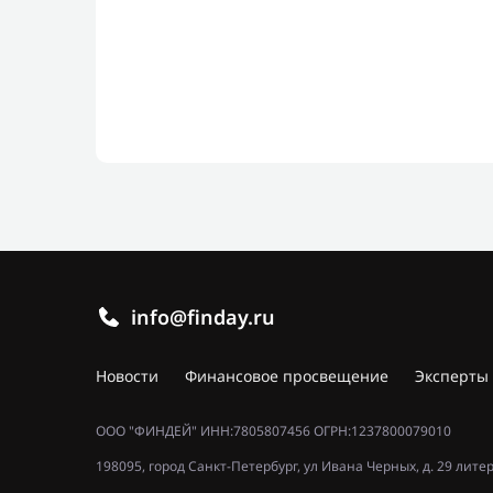
info@finday.ru
Новости
Финансовое просвещение
Эксперты
ООО "ФИНДЕЙ" ИНН:7805807456 ОГРН:1237800079010
198095, город Санкт-Петербург, ул Ивана Черных, д. 29 лите