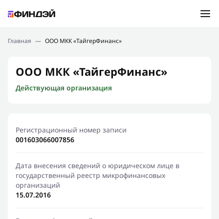
Ошибка:
Контактная форма не найдена.
Подбор займа
Главная
—
ООО МКК «ТайгерФинанс»
Спасибо, что написали нам
Мы свяжемся с Вами в ближайшее время и сообщим
Новости
ООО МКК «ТайгерФинанс»
результат
Действующая организация
Отправить новый запрос
Финансовое просвещение
Регистрационный номер записи
001603066007856
Дата внесения сведений о юридическом лице в
государственный реестр микрофинансовых
организаций
15.07.2016