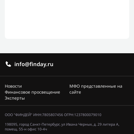
info@finday.ru
Новости
МФО представленные на
Финансовое просвещение
сайте
Эксперты
ООО "ФИНДЕЙ" ИНН:7805807456 ОГРН:1237800079010
198095, город Санкт-Петербург, ул Ивана Черных, д. 29 литера А,
помещ. 55-н офис 10-4ч