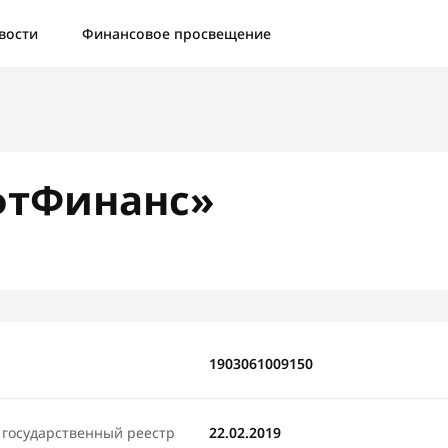
а:
Контактная форма не найдена.
вости
Финансовое просвещение
бо, что написали нам
яжемся с Вами в ближайшее время и сообщим результат
фтФинанс»
Отправить новый запрос
1903061009150
 государственный реестр
22.02.2019