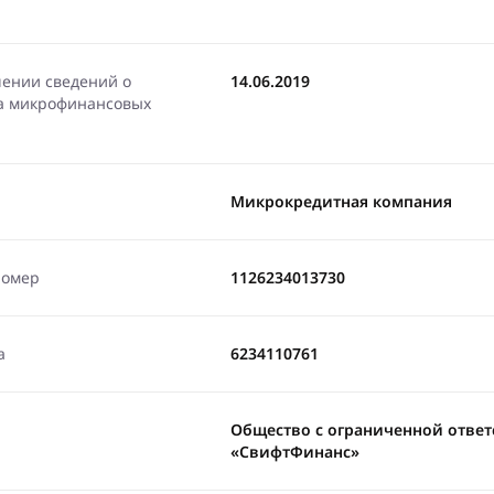
чении сведений о
14.06.2019
ра микрофинансовых
Микрокредитная компания
номер
1126234013730
а
6234110761
Общество с ограниченной отве
«СвифтФинанс»