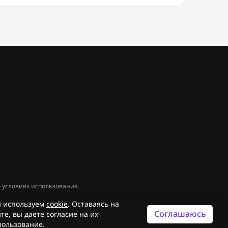
 условиях использования.
 используем
cookie
. Оставаясь на
Соглашаюсь
те, вы даете согласие на их
пользование.