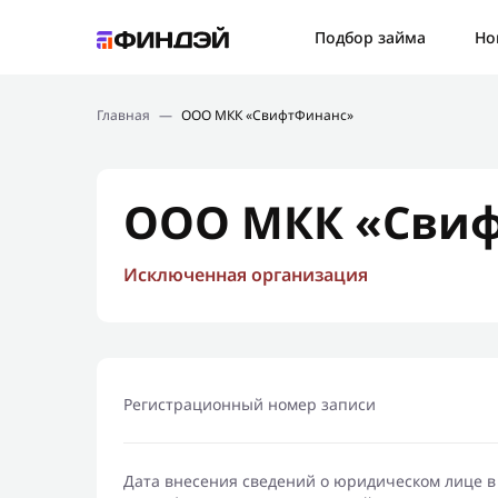
Ошибк
Подбор займа
Но
Подбор займа
Спаси
Главная
—
ООО МКК «СвифтФинанс»
Новости
Мы св
Финансовое просвещение
ООО МКК «Сви
Исключенная организация
Регистрационный номер записи
Дата внесения сведений о юридическом лице в