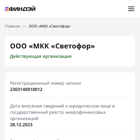
Ошибка:
Контактная форма не найдена.
Подбор займа
Главная
—
ООО «МКК «Светофор»
Спасибо, что написали нам
Мы свяжемся с Вами в ближайшее время и сообщим
Новости
ООО «МКК «Светофор»
результат
Действующая организация
Отправить новый запрос
Финансовое просвещение
Регистрационный номер записи
2303140010012
Дата внесения сведений о юридическом лице в
государственный реестр микрофинансовых
организаций
28.12.2023