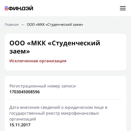
Ошибка:
Контактная форма не найдена.
Подбор займа
Главная
—
ООО «МКК «Студенческий заем»
Спасибо, что написали нам
Мы свяжемся с Вами в ближайшее время и сообщим
Новости
ООО «МКК «Студенческий
результат
заем»
Отправить новый запрос
Финансовое просвещение
Исключенная организация
Регистрационный номер записи
1703045008596
Дата внесения сведений о юридическом лице в
государственный реестр микрофинансовых
организаций
15.11.2017