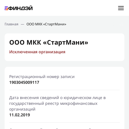
Ошибка:
Контактная форма не найдена.
Подбор займа
Главная
—
ООО МКК «СтартМани»
Спасибо, что написали нам
Мы свяжемся с Вами в ближайшее время и сообщим
Новости
ООО МКК «СтартМани»
результат
Исключенная организация
Отправить новый запрос
Финансовое просвещение
Регистрационный номер записи
1903045009117
Дата внесения сведений о юридическом лице в
государственный реестр микрофинансовых
организаций
11.02.2019