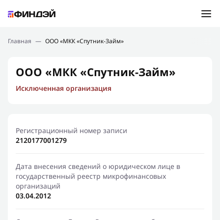
Ошибка:
Контактная форма не найдена.
Подбор займа
Главная
—
ООО «МКК «Спутник-Займ»
Спасибо, что написали нам
Мы свяжемся с Вами в ближайшее время и сообщим
Новости
ООО «МКК «Спутник-Займ»
результат
Исключенная организация
Отправить новый запрос
Финансовое просвещение
Регистрационный номер записи
2120177001279
Дата внесения сведений о юридическом лице в
государственный реестр микрофинансовых
организаций
03.04.2012