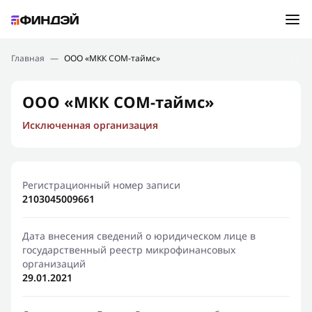
Ошибка:
Контактная форма не найдена.
Подбор займа
Главная
—
ООО «МКК СОМ-таймс»
Спасибо, что написали нам
Мы свяжемся с Вами в ближайшее время и сообщим
Новости
ООО «МКК СОМ-таймс»
результат
Исключенная организация
Отправить новый запрос
Финансовое просвещение
Регистрационный номер записи
2103045009661
Дата внесения сведений о юридическом лице в
государственный реестр микрофинансовых
организаций
29.01.2021