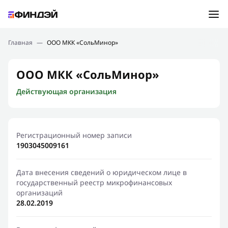
Ошибка:
Контактная форма не найдена.
Подбор займа
Главная
—
ООО МКК «СольМинор»
Спасибо, что написали нам
Мы свяжемся с Вами в ближайшее время и сообщим
Новости
ООО МКК «СольМинор»
результат
Действующая организация
Отправить новый запрос
Финансовое просвещение
Регистрационный номер записи
1903045009161
Дата внесения сведений о юридическом лице в
государственный реестр микрофинансовых
организаций
28.02.2019