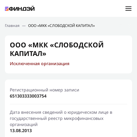
Ошибка:
Контактная форма не найдена.
Подбор займа
Главная
—
ООО «МКК «СЛОБОДСКОЙ КАПИТАЛ»
Спасибо, что написали нам
Мы свяжемся с Вами в ближайшее время и сообщим
Новости
ООО «МКК «СЛОБОДСКОЙ
результат
КАПИТАЛ»
Отправить новый запрос
Финансовое просвещение
Исключенная организация
Регистрационный номер записи
651303333003754
Дата внесения сведений о юридическом лице в
государственный реестр микрофинансовых
организаций
13.08.2013