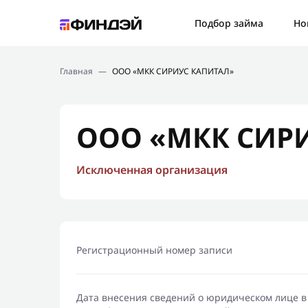
Ошибк
Подбор займа
Но
Подбор займа
Спаси
Главная
—
ООО «МКК СИРИУС КАПИТАЛ»
Новости
Мы св
Финансовое просвещение
ООО «МКК СИР
Исключенная организация
Регистрационный номер записи
Дата внесения сведений о юридическом лице в