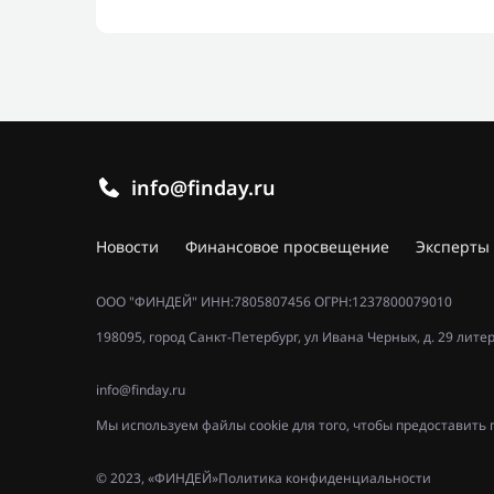
info@finday.ru
Новости
Финансовое просвещение
Эксперты
ООО "ФИНДЕЙ" ИНН:7805807456 ОГРН:1237800079010
198095, город Санкт-Петербург, ул Ивана Черных, д. 29 лите
info@finday.ru
Мы используем файлы cookie для того, чтобы предоставит
© 2023, «ФИНДЕЙ»
Политика конфиденциальности