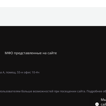
МФО представленные на сайте
ра А, помещ. 55-н офис 10-4ч
ь пользователям больше возможностей при посещении сайта. Подробнее об
Мы
сай