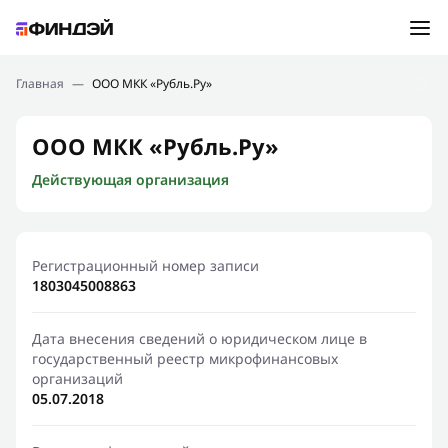
Ошибка:
Контактная форма не найдена.
Подбор займа
Главная
—
ООО МКК «Рубль.Ру»
Спасибо, что написали нам
Мы свяжемся с Вами в ближайшее время и сообщим
Новости
ООО МКК «Рубль.Ру»
результат
Действующая организация
Отправить новый запрос
Финансовое просвещение
Регистрационный номер записи
1803045008863
Дата внесения сведений о юридическом лице в
государственный реестр микрофинансовых
организаций
05.07.2018