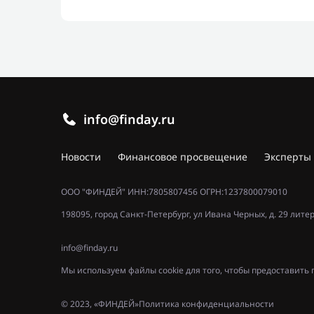
info@finday.ru
Новости
Финансовое просвещение
Эксперты
ООО "ФИНДЕЙ" ИНН:7805807456 ОГРН:1237800079010
198095, город Санкт-Петербург, ул Ивана Черных, д. 29 лите
info@finday.ru
Мы используем файлы cookie для того, чтобы предоставит
© 2023, «ФИНДЕЙ»
Политика конфиденциальности