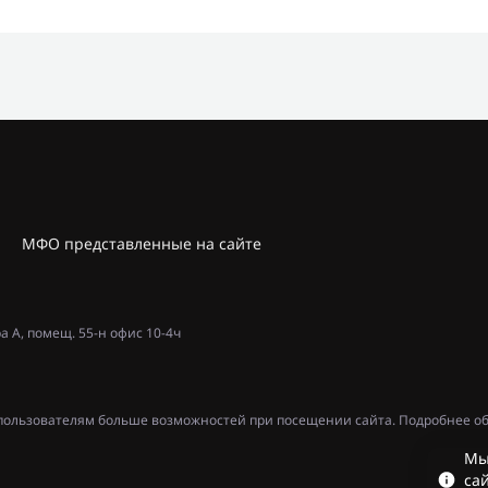
МФО представленные на сайте
ра А, помещ. 55-н офис 10-4ч
ь пользователям больше возможностей при посещении сайта. Подробнее об
Мы
сай