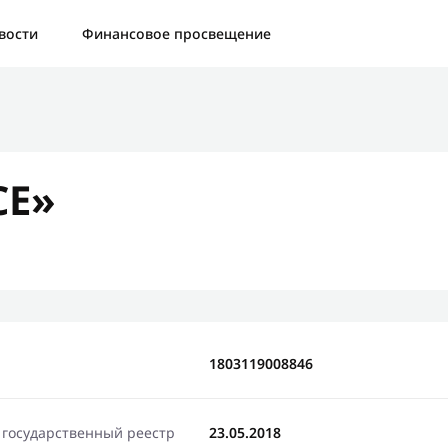
а:
Контактная форма не найдена.
вости
Финансовое просвещение
бо, что написали нам
яжемся с Вами в ближайшее время и сообщим результат
СЕ»
Отправить новый запрос
1803119008846
 государственный реестр
23.05.2018