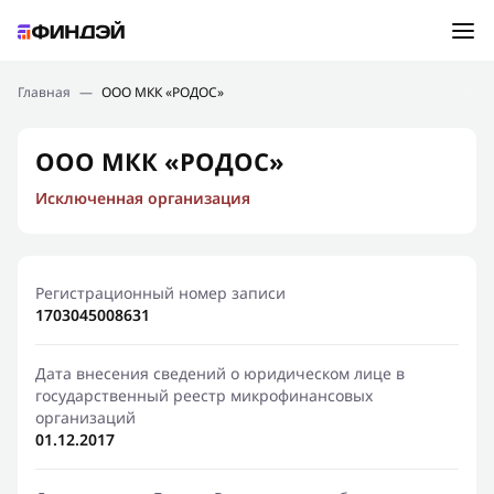
Ошибка:
Контактная форма не найдена.
Подбор займа
Главная
—
ООО МКК «РОДОС»
Спасибо, что написали нам
Мы свяжемся с Вами в ближайшее время и сообщим
Новости
ООО МКК «РОДОС»
результат
Исключенная организация
Отправить новый запрос
Финансовое просвещение
Регистрационный номер записи
1703045008631
Дата внесения сведений о юридическом лице в
государственный реестр микрофинансовых
организаций
01.12.2017