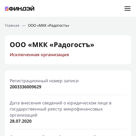
Ошибка:
Контактная форма не найдена.
Подбор займа
Главная
—
ООО «МКК «Радогостъ»
Спасибо, что написали нам
Мы свяжемся с Вами в ближайшее время и сообщим
Новости
ООО «МКК «Радогостъ»
результат
Исключенная организация
Отправить новый запрос
Финансовое просвещение
Регистрационный номер записи
2003336009629
Дата внесения сведений о юридическом лице в
государственный реестр микрофинансовых
организаций
28.07.2020