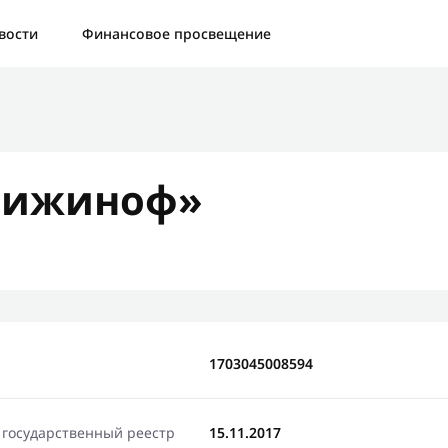
а:
Контактная форма не найдена.
вости
Финансовое просвещение
бо, что написали нам
яжемся с Вами в ближайшее время и сообщим результат
вижиноф»
Отправить новый запрос
1703045008594
 государственный реестр
15.11.2017