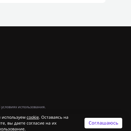
 условиях использования.
 используем
cookie
. Оставаясь на
Соглашаюсь
те, вы даете согласие на их
пользование.