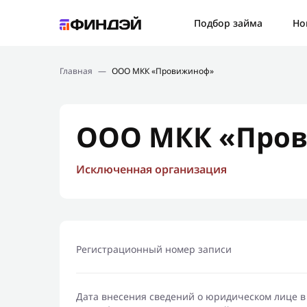
Ошибк
Подбор займа
Но
Подбор займа
Спаси
Главная
—
ООО МКК «Провижиноф»
Новости
Мы св
Финансовое просвещение
ООО МКК «Про
Исключенная организация
Регистрационный номер записи
Дата внесения сведений о юридическом лице в