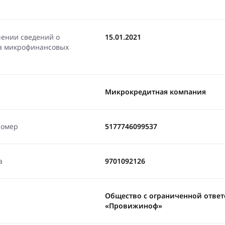
чении сведений о
15.01.2021
ра микрофинансовых
Микрокредитная компания
номер
5177746099537
а
9701092126
Общество с ограниченной отве
«Провижиноф»