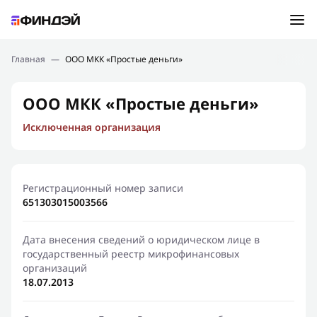
Ошибка:
Контактная форма не найдена.
Подбор займа
Главная
—
ООО МКК «Простые деньги»
Спасибо, что написали нам
Мы свяжемся с Вами в ближайшее время и сообщим
Новости
ООО МКК «Простые деньги»
результат
Исключенная организация
Отправить новый запрос
Финансовое просвещение
Регистрационный номер записи
651303015003566
Дата внесения сведений о юридическом лице в
государственный реестр микрофинансовых
организаций
18.07.2013