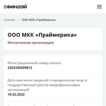
Ошибка:
Контактная форма не найдена.
Подбор займа
Главная
—
ООО МКК «Праймерика»
Спасибо, что написали нам
Мы свяжемся с Вами в ближайшее время и сообщим
Новости
ООО МКК «Праймерика»
результат
Исключенная организация
Отправить новый запрос
Финансовое просвещение
Регистрационный номер записи
2203336009812
Дата внесения сведений о юридическом лице в
государственный реестр микрофинансовых
организаций
18.02.2022