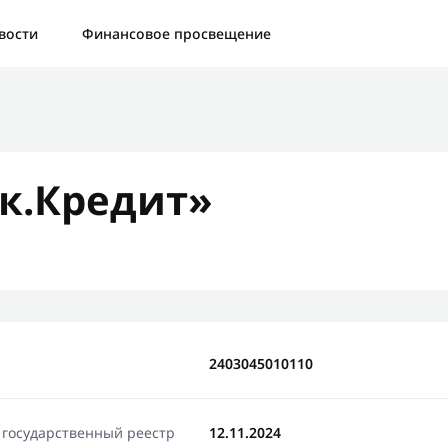
а:
Контактная форма не найдена.
вости
Финансовое просвещение
бо, что написали нам
яжемся с Вами в ближайшее время и сообщим результат
к.Кредит»
Отправить новый запрос
2403045010110
 государственный реестр
12.11.2024