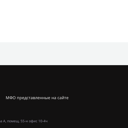
МФО представленные на сайте
ра А, помещ. 55-н офис 10-4ч