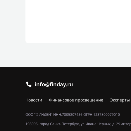
info@finday.ru
Новости
Финансовое просвещение
Эксперты
ООО "ФИНДЕЙ" ИНН:7805807456 ОГРН:1237800079010
198095, город Санкт-Петербург, ул Ивана Черных, д. 29 лите