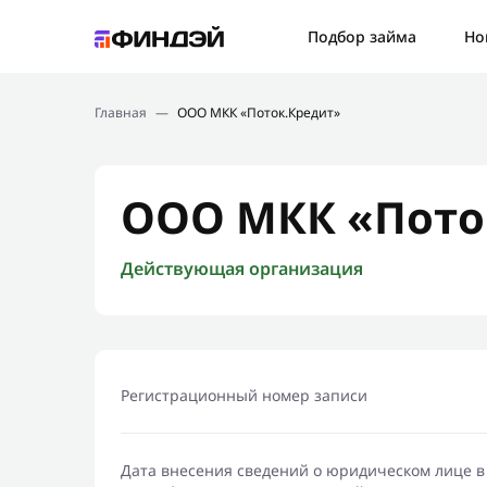
Ошибк
Подбор займа
Но
Подбор займа
Спаси
Главная
—
ООО МКК «Поток.Кредит»
Новости
Мы св
Финансовое просвещение
ООО МКК «Пото
Действующая организация
Регистрационный номер записи
Дата внесения сведений о юридическом лице в