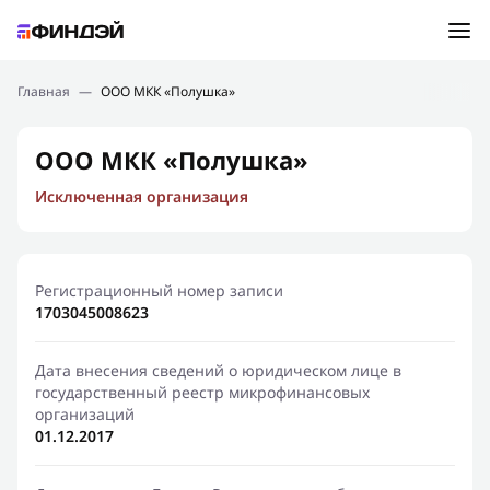
Ошибка:
Контактная форма не найдена.
Подбор займа
Главная
—
ООО МКК «Полушка»
Спасибо, что написали нам
Мы свяжемся с Вами в ближайшее время и сообщим
Новости
ООО МКК «Полушка»
результат
Исключенная организация
Отправить новый запрос
Финансовое просвещение
Регистрационный номер записи
1703045008623
Дата внесения сведений о юридическом лице в
государственный реестр микрофинансовых
организаций
01.12.2017