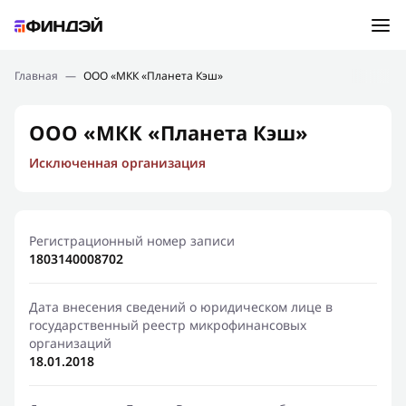
Ошибка:
Контактная форма не найдена.
Подбор займа
Главная
—
ООО «МКК «Планета Кэш»
Спасибо, что написали нам
Мы свяжемся с Вами в ближайшее время и сообщим
Новости
ООО «МКК «Планета Кэш»
результат
Исключенная организация
Отправить новый запрос
Финансовое просвещение
Регистрационный номер записи
1803140008702
Дата внесения сведений о юридическом лице в
государственный реестр микрофинансовых
организаций
18.01.2018