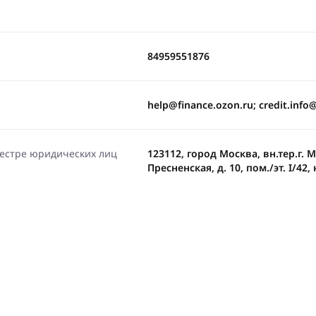
84959551876
help@finance.ozon.ru; credit.info
еестре юридических лиц
123112, город Москва, вн.тер.г.
Пресненская, д. 10, пом./эт. I/42, 