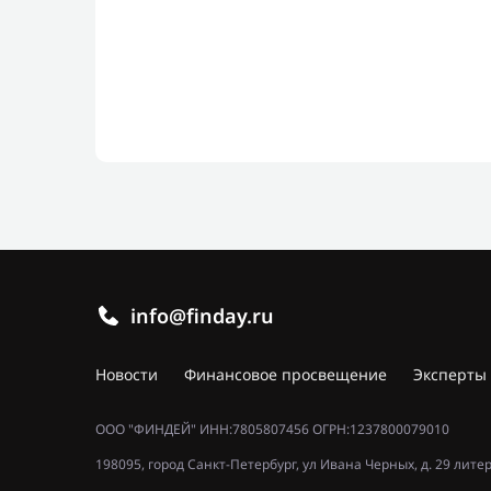
info@finday.ru
Новости
Финансовое просвещение
Эксперты
ООО "ФИНДЕЙ" ИНН:7805807456 ОГРН:1237800079010
198095, город Санкт-Петербург, ул Ивана Черных, д. 29 лите