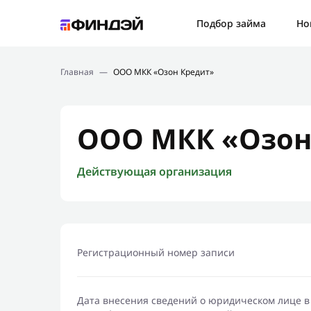
Ошибк
Подбор займа
Но
Подбор займа
Спаси
Главная
—
ООО МКК «Озон Кредит»
Новости
Мы св
Финансовое просвещение
ООО МКК «Озон
Действующая организация
Регистрационный номер записи
Дата внесения сведений о юридическом лице в