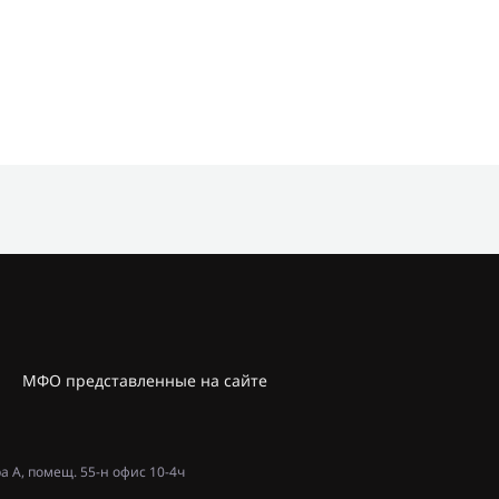
МФО представленные на сайте
ра А, помещ. 55-н офис 10-4ч