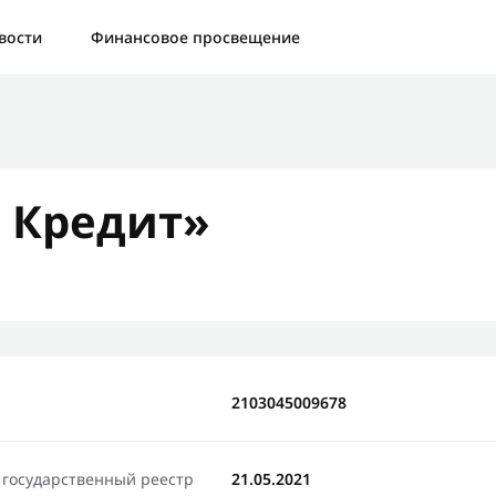
а:
Контактная форма не найдена.
вости
Финансовое просвещение
бо, что написали нам
яжемся с Вами в ближайшее время и сообщим результат
 Кредит»
Отправить новый запрос
2103045009678
 государственный реестр
21.05.2021