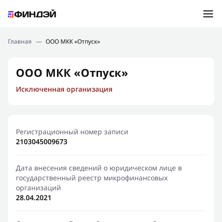
Ошибка:
Контактная форма не найдена.
Подбор займа
Главная
—
ООО МКК «Отпуск»
Спасибо, что написали нам
Мы свяжемся с Вами в ближайшее время и сообщим
Новости
ООО МКК «Отпуск»
результат
Исключенная организация
Отправить новый запрос
Финансовое просвещение
Регистрационный номер записи
2103045009673
Дата внесения сведений о юридическом лице в
государственный реестр микрофинансовых
организаций
28.04.2021