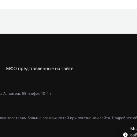
МФО представленные на сайте
ра А, помещ. 55-н офис 10-4ч
ь пользователям больше возможностей при посещении сайта. Подробнее об
Мы
сай