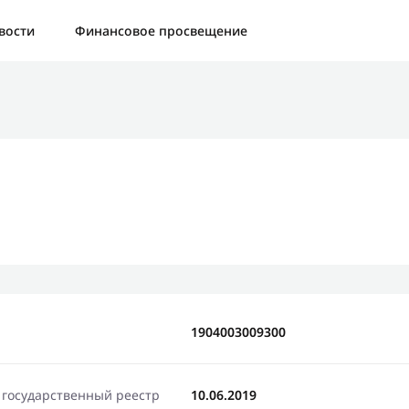
а:
Контактная форма не найдена.
вости
Финансовое просвещение
бо, что написали нам
яжемся с Вами в ближайшее время и сообщим результат
Отправить новый запрос
1904003009300
 государственный реестр
10.06.2019