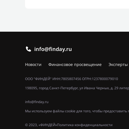
info@finday.ru
Новости
Финансовое просвещение
Эксперты
ООО "ФИНДЕЙ" ИНН:7805807456 ОГРН:1237800079010
198095, город Санкт-Петербург, ул Ивана Черных, д. 29 лите
info@finday.ru
Мы используем файлы cookie для того, чтобы предоставит
© 2023, «ФИНДЕЙ»
Политика конфиденциальности