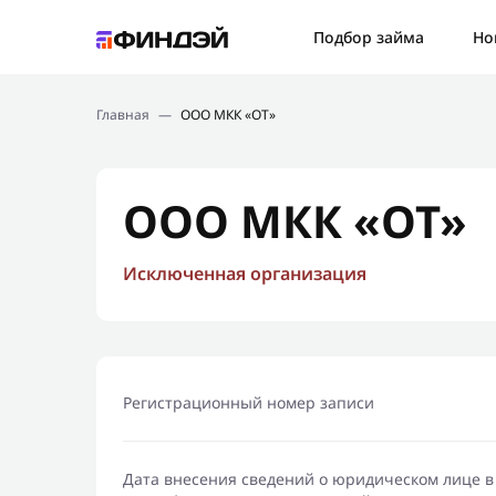
Ошибк
Подбор займа
Но
Подбор займа
Спаси
Главная
—
ООО МКК «ОТ»
Новости
Мы св
Финансовое просвещение
ООО МКК «ОТ»
Исключенная организация
Регистрационный номер записи
Дата внесения сведений о юридическом лице в