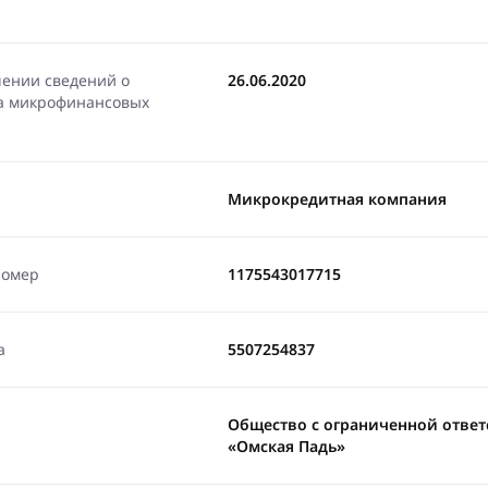
чении сведений о
26.06.2020
ра микрофинансовых
Микрокредитная компания
номер
1175543017715
а
5507254837
Общество с ограниченной отве
«Омская Падь»