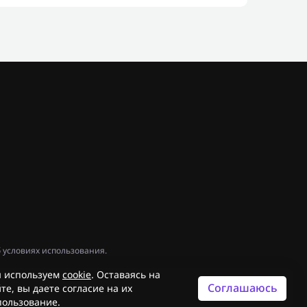
 условиях использования.
 используем
cookie
. Оставаясь на
Соглашаюсь
те, вы даете согласие на их
пользование.