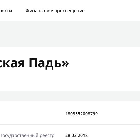
а:
Контактная форма не найдена.
вости
Финансовое просвещение
бо, что написали нам
яжемся с Вами в ближайшее время и сообщим результат
кая Падь»
Отправить новый запрос
1803552008799
 государственный реестр
28.03.2018