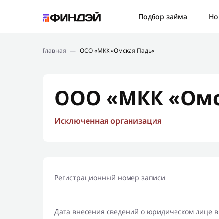
Ошибк
Подбор займа
Но
Подбор займа
Спаси
Главная
—
ООО «МКК «Омская Падь»
Новости
Мы св
Финансовое просвещение
ООО «МКК «Омс
Исключенная организация
Регистрационный номер записи
Дата внесения сведений о юридическом лице в