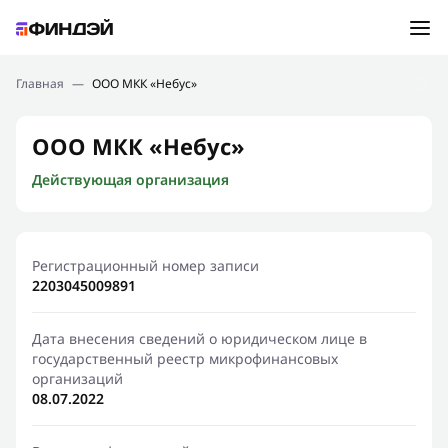
Ошибка:
Контактная форма не найдена.
Подбор займа
Главная
—
ООО МКК «Небус»
Спасибо, что написали нам
Мы свяжемся с Вами в ближайшее время и сообщим
Новости
ООО МКК «Небус»
результат
Действующая организация
Отправить новый запрос
Финансовое просвещение
Регистрационный номер записи
2203045009891
Дата внесения сведений о юридическом лице в
государственный реестр микрофинансовых
организаций
08.07.2022