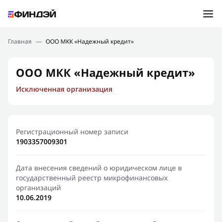
Ошибка:
Контактная форма не найдена.
Подбор займа
Главная
—
ООО МКК «Надежный кредит»
Спасибо, что написали нам
Мы свяжемся с Вами в ближайшее время и сообщим
Новости
ООО МКК «Надежный кредит»
результат
Исключенная организация
Отправить новый запрос
Финансовое просвещение
Регистрационный номер записи
1903357009301
Дата внесения сведений о юридическом лице в
государственный реестр микрофинансовых
организаций
10.06.2019