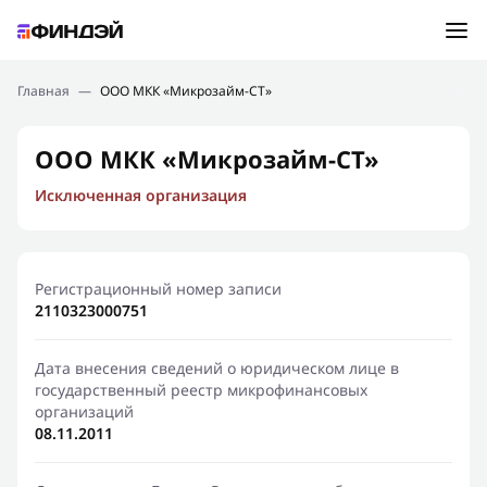
Ошибка:
Контактная форма не найдена.
Подбор займа
Главная
—
ООО МКК «Микрозайм-СТ»
Спасибо, что написали нам
Мы свяжемся с Вами в ближайшее время и сообщим
Новости
ООО МКК «Микрозайм-СТ»
результат
Исключенная организация
Отправить новый запрос
Финансовое просвещение
Регистрационный номер записи
2110323000751
Дата внесения сведений о юридическом лице в
государственный реестр микрофинансовых
организаций
08.11.2011