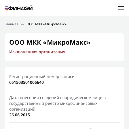
Ошибка:
Контактная форма не найдена.
Подбор займа
Главная
—
ООО МКК «МикроМакс»
Спасибо, что написали нам
Мы свяжемся с Вами в ближайшее время и сообщим
Новости
ООО МКК «МикроМакс»
результат
Исключенная организация
Отправить новый запрос
Финансовое просвещение
Регистрационный номер записи
651503501006640
Дата внесения сведений о юридическом лице в
государственный реестр микрофинансовых
организаций
26.06.2015