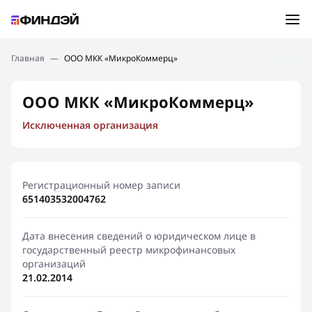
Ошибка:
Контактная форма не найдена.
Подбор займа
Главная
—
ООО МКК «МикроКоммерц»
Спасибо, что написали нам
Мы свяжемся с Вами в ближайшее время и сообщим
Новости
ООО МКК «МикроКоммерц»
результат
Исключенная организация
Отправить новый запрос
Финансовое просвещение
Регистрационный номер записи
651403532004762
Дата внесения сведений о юридическом лице в
государственный реестр микрофинансовых
организаций
21.02.2014