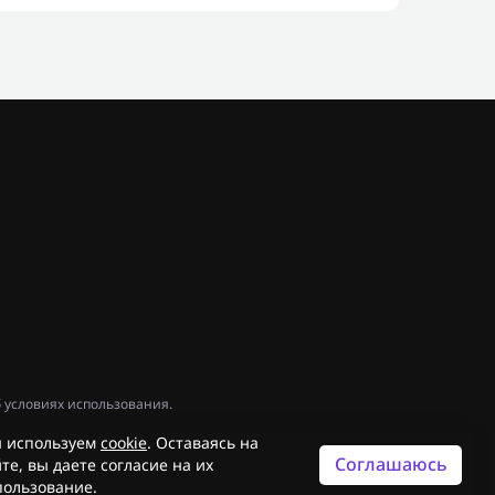
 условиях использования.
 используем
cookie
. Оставаясь на
Соглашаюсь
те, вы даете согласие на их
пользование.