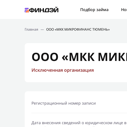
Ошибк
Подбор займа
Но
Подбор займа
Спаси
Главная
—
ООО «МКК МИКРОФИНАНС ТЮМЕНЬ»
Новости
Мы св
Финансовое просвещение
ООО «МКК МИ
Исключенная организация
Регистрационный номер записи
Дата внесения сведений о юридическом лице в