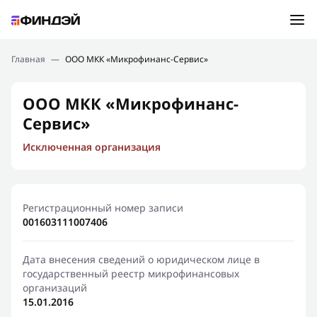
Ошибка:
Контактная форма не найдена.
Подбор займа
Главная
—
ООО МКК «Микрофинанс-Сервис»
Спасибо, что написали нам
Мы свяжемся с Вами в ближайшее время и сообщим
Новости
ООО МКК «Микрофинанс-
результат
Сервис»
Отправить новый запрос
Финансовое просвещение
Исключенная организация
Регистрационный номер записи
001603111007406
Дата внесения сведений о юридическом лице в
государственный реестр микрофинансовых
организаций
15.01.2016