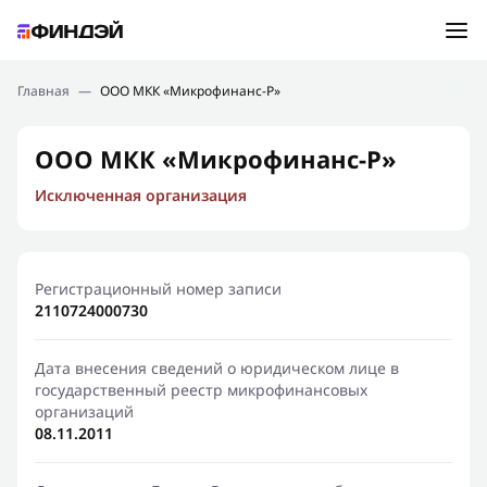
Ошибка:
Контактная форма не найдена.
Подбор займа
Главная
—
ООО МКК «Микрофинанс-Р»
Спасибо, что написали нам
Мы свяжемся с Вами в ближайшее время и сообщим
Новости
ООО МКК «Микрофинанс-Р»
результат
Исключенная организация
Отправить новый запрос
Финансовое просвещение
Регистрационный номер записи
2110724000730
Дата внесения сведений о юридическом лице в
государственный реестр микрофинансовых
организаций
08.11.2011