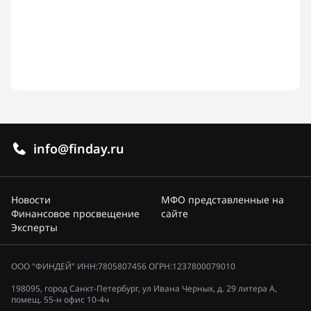
info@finday.ru
Новости
МФО представленные на
Финансовое просвещение
сайте
Эксперты
ООО "ФИНДЕЙ" ИНН:7805807456 ОГРН:1237800079010
198095, город Санкт-Петербург, ул Ивана Черных, д. 29 литера А,
помещ. 55-н офис 10-4ч