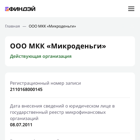
Ошибка:
Контактная форма не найдена.
Подбор займа
Главная
—
ООО МКК «Микроденьги»
Спасибо, что написали нам
Мы свяжемся с Вами в ближайшее время и сообщим
Новости
ООО МКК «Микроденьги»
результат
Действующая организация
Отправить новый запрос
Финансовое просвещение
Регистрационный номер записи
2110168000145
Дата внесения сведений о юридическом лице в
государственный реестр микрофинансовых
организаций
08.07.2011