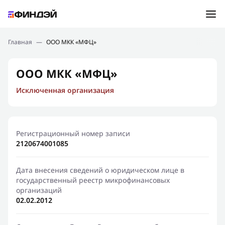
Ошибка:
Контактная форма не найдена.
Подбор займа
Главная
—
ООО МКК «МФЦ»
Спасибо, что написали нам
Мы свяжемся с Вами в ближайшее время и сообщим
Новости
ООО МКК «МФЦ»
результат
Исключенная организация
Отправить новый запрос
Финансовое просвещение
Регистрационный номер записи
2120674001085
Дата внесения сведений о юридическом лице в
государственный реестр микрофинансовых
организаций
02.02.2012