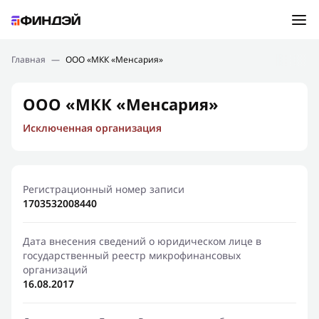
Ошибка:
Контактная форма не найдена.
Подбор займа
Главная
—
ООО «МКК «Менсария»
Спасибо, что написали нам
Мы свяжемся с Вами в ближайшее время и сообщим
Новости
ООО «МКК «Менсария»
результат
Исключенная организация
Отправить новый запрос
Финансовое просвещение
Регистрационный номер записи
1703532008440
Дата внесения сведений о юридическом лице в
государственный реестр микрофинансовых
организаций
16.08.2017