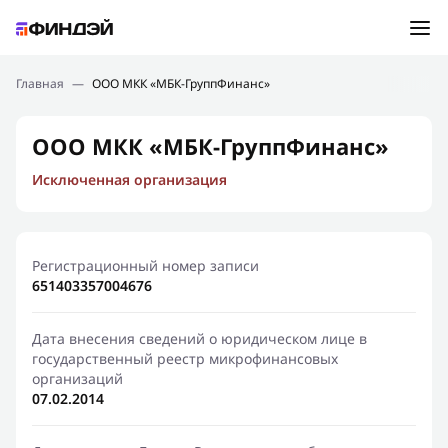
Ошибка:
Контактная форма не найдена.
Подбор займа
Главная
—
ООО МКК «МБК-ГруппФинанс»
Спасибо, что написали нам
Мы свяжемся с Вами в ближайшее время и сообщим
Новости
ООО МКК «МБК-ГруппФинанс»
результат
Исключенная организация
Отправить новый запрос
Финансовое просвещение
Регистрационный номер записи
651403357004676
Дата внесения сведений о юридическом лице в
государственный реестр микрофинансовых
организаций
07.02.2014