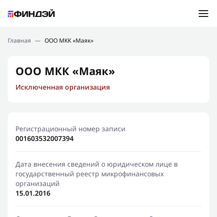
Ошибка:
Контактная форма не найдена.
Подбор займа
Главная
—
ООО МКК «Маяк»
Спасибо, что написали нам
Мы свяжемся с Вами в ближайшее время и сообщим
Новости
ООО МКК «Маяк»
результат
Исключенная организация
Отправить новый запрос
Финансовое просвещение
Регистрационный номер записи
001603532007394
Дата внесения сведений о юридическом лице в
государственный реестр микрофинансовых
организаций
15.01.2016