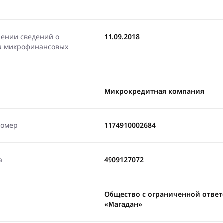
чении сведений о
11.09.2018
ра микрофинансовых
Микрокредитная компания
номер
1174910002684
а
4909127072
Общество с ограниченной отве
«Магадан»