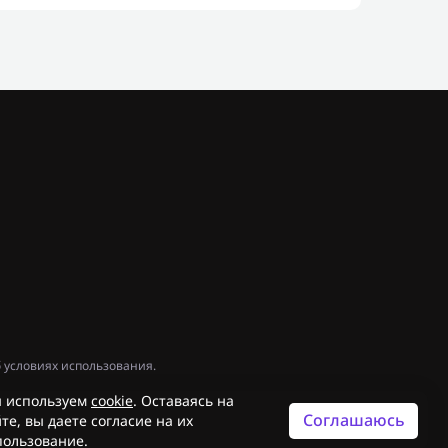
 условиях использования.
 используем
cookie
. Оставаясь на
Соглашаюсь
те, вы даете согласие на их
пользование.