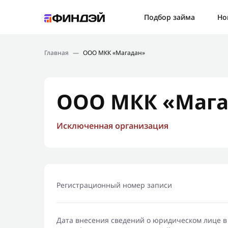
Ошибк
Подбор займа
Но
Подбор займа
Спаси
Главная
—
ООО МКК «Магадан»
Новости
Мы св
Финансовое просвещение
ООО МКК «Мага
Исключенная организация
Регистрационный номер записи
Дата внесения сведений о юридическом лице в