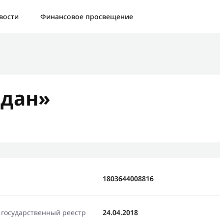
а:
Контактная форма не найдена.
вости
Финансовое просвещение
бо, что написали нам
яжемся с Вами в ближайшее время и сообщим результат
дан»
Отправить новый запрос
1803644008816
 государственный реестр
24.04.2018