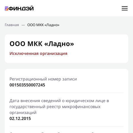
Ошибка:
Контактная форма не найдена.
Подбор займа
Главная
—
ООО МКК «Ладно»
Спасибо, что написали нам
Мы свяжемся с Вами в ближайшее время и сообщим
Новости
ООО МКК «Ладно»
результат
Исключенная организация
Отправить новый запрос
Финансовое просвещение
Регистрационный номер записи
001503550007245
Дата внесения сведений о юридическом лице в
государственный реестр микрофинансовых
организаций
02.12.2015