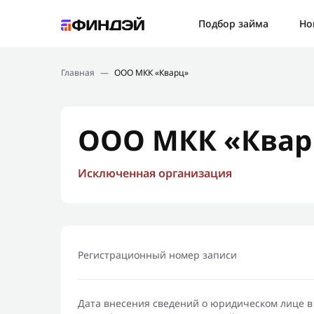
Ошибк
Подбор займа
Но
Подбор займа
Спаси
Главная
—
ООО МКК «Кварц»
Новости
Мы св
Финансовое просвещение
ООО МКК «Квар
Исключенная организация
Регистрационный номер записи
Дата внесения сведений о юридическом лице в