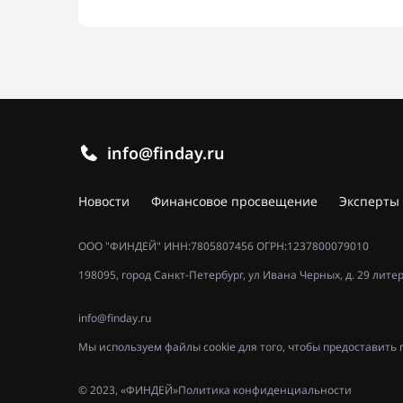
info@finday.ru
Новости
Финансовое просвещение
Эксперты
ООО "ФИНДЕЙ" ИНН:7805807456 ОГРН:1237800079010
198095, город Санкт-Петербург, ул Ивана Черных, д. 29 лите
info@finday.ru
Мы используем файлы cookie для того, чтобы предоставит
© 2023, «ФИНДЕЙ»
Политика конфиденциальности