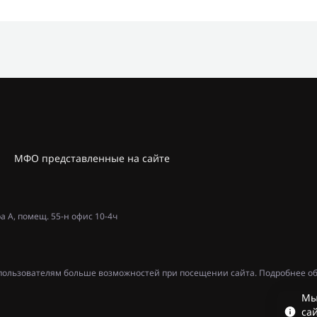
МФО представленные на сайте
ра А, помещ. 55-н офис 10-4ч
ь пользователям больше возможностей при посещении сайта. Подробнее об
Мы
сай