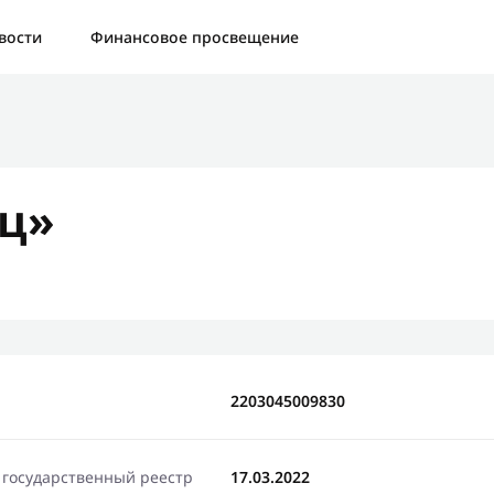
а:
Контактная форма не найдена.
вости
Финансовое просвещение
бо, что написали нам
яжемся с Вами в ближайшее время и сообщим результат
ц»
Отправить новый запрос
2203045009830
 государственный реестр
17.03.2022