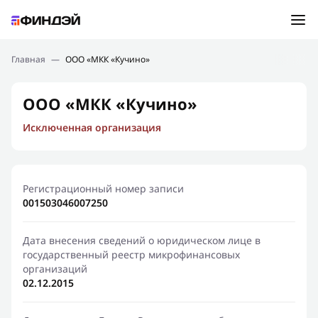
Ошибка:
Контактная форма не найдена.
Подбор займа
Главная
—
ООО «МКК «Кучино»
Спасибо, что написали нам
Мы свяжемся с Вами в ближайшее время и сообщим
Новости
ООО «МКК «Кучино»
результат
Исключенная организация
Отправить новый запрос
Финансовое просвещение
Регистрационный номер записи
001503046007250
Дата внесения сведений о юридическом лице в
государственный реестр микрофинансовых
организаций
02.12.2015