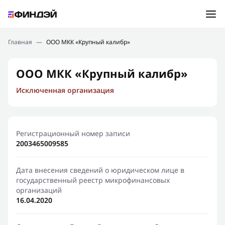
Ошибка:
Контактная форма не найдена.
Подбор займа
Главная
—
ООО МКК «Крупный калибр»
Спасибо, что написали нам
Мы свяжемся с Вами в ближайшее время и сообщим
Новости
ООО МКК «Крупный калибр»
результат
Исключенная организация
Отправить новый запрос
Финансовое просвещение
Регистрационный номер записи
2003465009585
Дата внесения сведений о юридическом лице в
государственный реестр микрофинансовых
организаций
16.04.2020