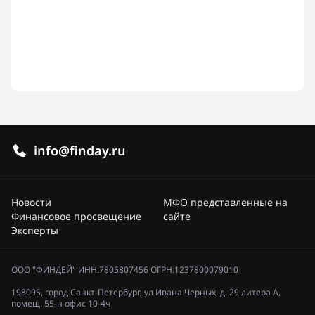
info@finday.ru
Новости
МФО представленные на
Финансовое просвещение
сайте
Эксперты
ООО "ФИНДЕЙ" ИНН:7805807456 ОГРН:1237800079010
198095, город Санкт-Петербург, ул Ивана Черных, д. 29 литера А,
помещ. 55-н офис 10-4ч