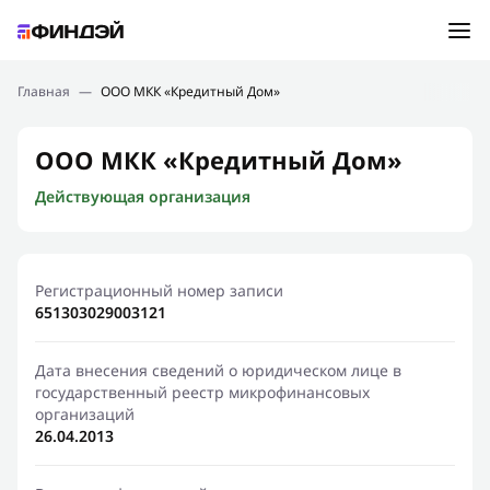
Ошибка:
Контактная форма не найдена.
Подбор займа
Главная
—
ООО МКК «Кредитный Дом»
Спасибо, что написали нам
Мы свяжемся с Вами в ближайшее время и сообщим
Новости
ООО МКК «Кредитный Дом»
результат
Действующая организация
Отправить новый запрос
Финансовое просвещение
Регистрационный номер записи
651303029003121
Дата внесения сведений о юридическом лице в
государственный реестр микрофинансовых
организаций
26.04.2013