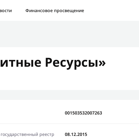
а:
Контактная форма не найдена.
вости
Финансовое просвещение
бо, что написали нам
яжемся с Вами в ближайшее время и сообщим результат
итные Ресурсы»
Отправить новый запрос
001503532007263
 государственный реестр
08.12.2015