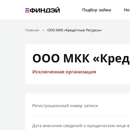
Ошибк
Подбор займа
Но
Подбор займа
Спаси
Главная
—
ООО МКК «Кредитные Ресурсы»
Новости
Мы св
Финансовое просвещение
ООО МКК «Кред
Исключенная организация
Регистрационный номер записи
Дата внесения сведений о юридическом лице в