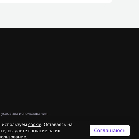
 условиях использования.
 используем
cookie
. Оставаясь на
Соглашаюсь
те, вы даете согласие на их
пользование.